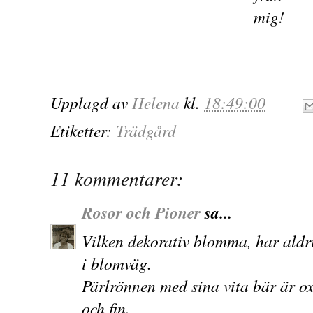
mig!
Upplagd av
Helena
kl.
18:49:00
Etiketter:
Trädgård
11 kommentarer:
Rosor och Pioner
sa...
Vilken dekorativ blomma, har aldri
i blomväg.
Pärlrönnen med sina vita bär är ox
och fin.