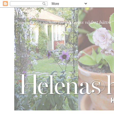
Helena´s Hem & Trädgård
"jag bär ofta solhatt för då känns vädret bättre"